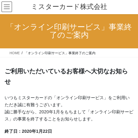
コ
ナ
ミスターカード株式会社
ン
ビ
テ
ゲ
ン
ー
「オンライン印刷サービス」事業終
ツ
シ
了のご案内
へ
ョ
ス
ン
キ
に
HOME
「オンライン印刷サービス」事業終了のご案内
ッ
移
プ
動
ご利用いただいているお客様へ大切なお知ら
せ
いつもミスターカードの「オンライン印刷サービス」をご利用い
ただき誠に有難うございます。
誠に勝手ながら、2020年1月をもちまして「オンライン印刷サービ
ス」の事業を終了することをお知らせします。
終了日：2020年1月22日