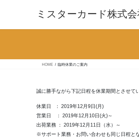
コ
ナ
ン
ビ
ミスターカード株式会
テ
ゲ
ン
ー
ツ
シ
へ
ョ
ス
ン
キ
に
ッ
移
HOME
臨時休業のご案内
プ
動
誠に勝手ながら下記日程を休業期間とさせて
休業日 ： 2019年12月9日(月)
営業日 ： 2019年12月10日(火)～
出荷業務 ： 2019年12月11日（水）～
※サポート業務・お問い合わせも同じ日程と